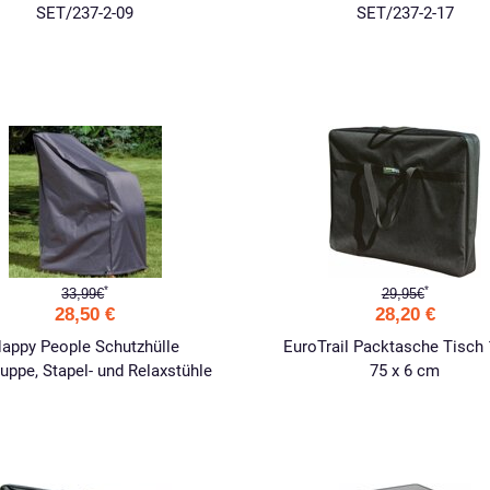
SET/237-2-09
SET/237-2-17
*
*
33,99€
29,95€
28,50 €
28,20 €
appy People Schutzhülle
EuroTrail Packtasche Tisch 
ruppe, Stapel- und Relaxstühle
75 x 6 cm