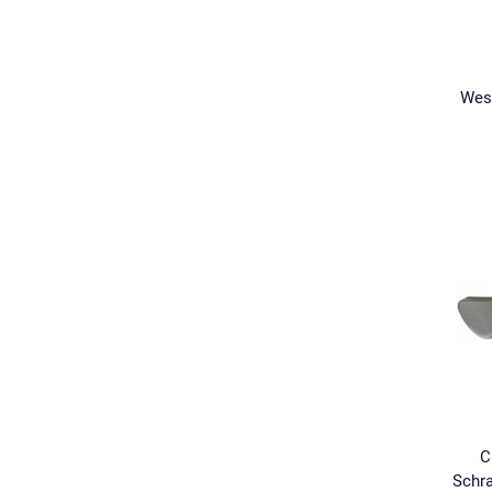
West
C
Schra