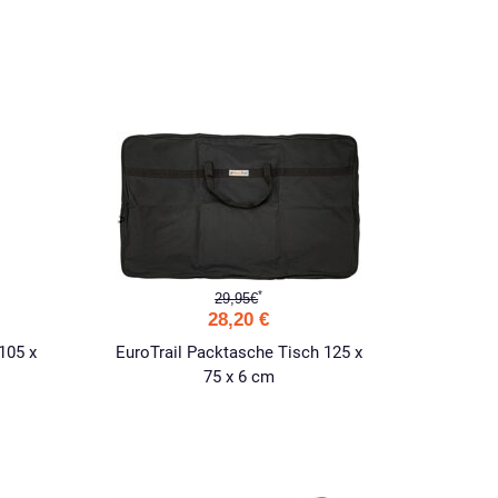
*
29,95€
28,20 €
105 x
EuroTrail Packtasche Tisch 125 x
75 x 6 cm