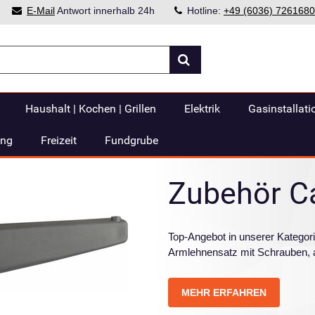
E-Mail
Antwort innerhalb 24h
Hotline:
+49 (6036) 7261680
Haushalt | Kochen | Grillen
Elektrik
Gasinstallati
ung
Freizeit
Fundgrube
Zubehör C
Top-Angebot in unserer Katego
Armlehnensatz mit Schrauben, an
MEHR ERFAHREN