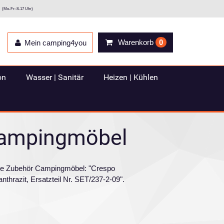
(Mo-Fr: 8-17 Uhr)
Warenkorb
0
Mein camping4you
on
Wasser | Sanitär
Heizen | Kühlen
ampingmöbel
rie Zubehör Campingmöbel: "Crespo
thrazit, Ersatzteil Nr. SET/237-2-09".