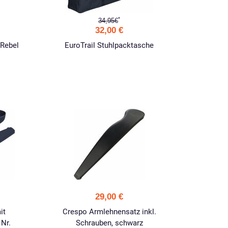
*
34,95€
32,00 €
 Rebel
EuroTrail Stuhlpacktasche
29,00 €
it
Crespo Armlehnensatz inkl.
 Nr.
Schrauben, schwarz