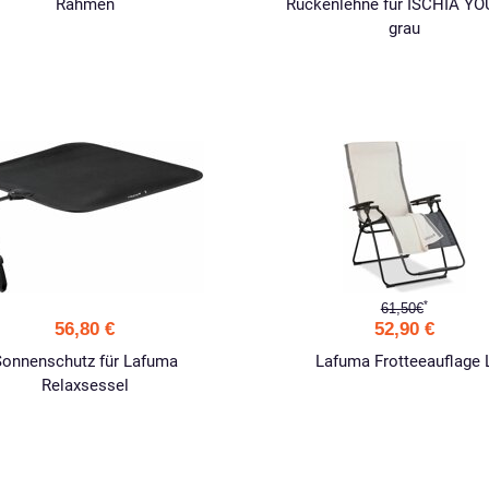
Rahmen
Rückenlehne für ISCHIA Y
grau
*
61,50€
56,80 €
52,90 €
Sonnenschutz für Lafuma
Lafuma Frotteeauflage 
Relaxsessel