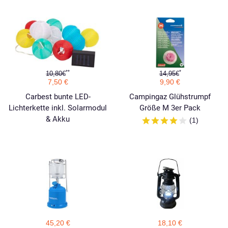
**
*
10,80€
14,95€
7,50 €
9,90 €
Carbest bunte LED-
Campingaz Glühstrumpf
Lichterkette inkl. Solarmodul
Größe M 3er Pack
& Akku
(1)
45,20 €
18,10 €