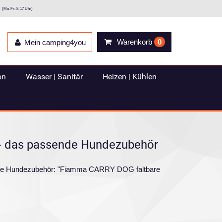
(Mo-Fr: 8-17 Uhr)
Warenkorb
0
Mein camping4you
on
Wasser | Sanitär
Heizen | Kühlen
- das passende Hundezubehör
orie Hundezubehör: "Fiamma CARRY DOG faltbare