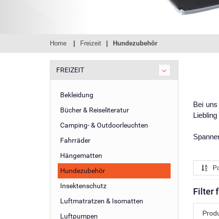
Home
Freizeit
Hundezubehör
FREIZEIT
Bekleidung
Bei uns
Bücher & Reiseliteratur
Lieblin
Camping- & Outdoorleuchten
Spannen
Fahrräder
Hängematten
Po
Hundezubehör
Insektenschutz
Filter
Luftmatratzen & Isomatten
Prod
Luftpumpen