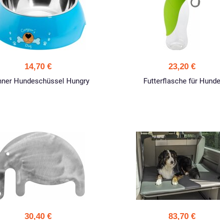
14,70 €
23,20 €
nner Hundeschüssel Hungry
Futterflasche für Hund
30,40 €
83,70 €