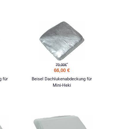
*
79,00€
66,00 €
 für
Beisel Dachlukenabdeckung für
Mini-Heki