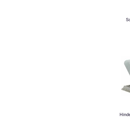
Sc
Hind