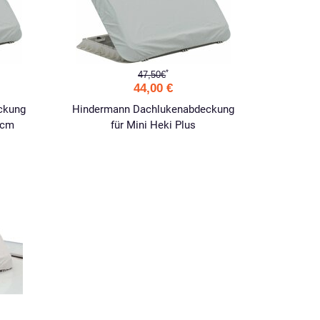
*
47,50€
44,00 €
ckung
Hindermann Dachlukenabdeckung
 cm
für Mini Heki Plus