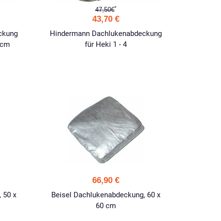
*
47,50€
43,70 €
ckung
Hindermann Dachlukenabdeckung
 cm
für Heki 1 - 4
66,90 €
 50 x
Beisel Dachlukenabdeckung, 60 x
60 cm