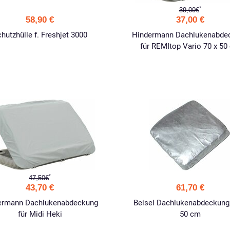
*
39,00€
58,90 €
37,00 €
hutzhülle f. Freshjet 3000
Hindermann Dachlukenabde
für REMItop Vario 70 x 50
*
47,50€
43,70 €
61,70 €
ermann Dachlukenabdeckung
Beisel Dachlukenabdeckung,
für Midi Heki
50 cm