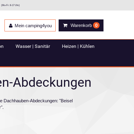
(Mo-Fr: 8-17 Uhr)
Warenkorb
0
Mein camping4you
on
Wasser | Sanitär
Heizen | Kühlen
en-Abdeckungen
rie Dachhauben-Abdeckungen: "Beisel
".