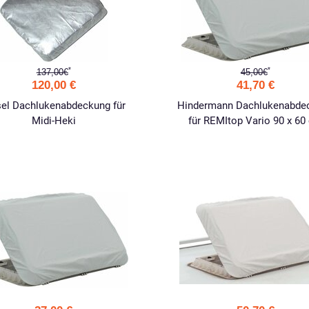
*
*
137,00€
45,00€
120,00 €
41,70 €
sel Dachlukenabdeckung für
Hindermann Dachlukenabde
Midi-Heki
für REMItop Vario 90 x 60