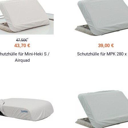
*
47,50€
43,70 €
39,00 €
hutzhülle für Mini-Heki S /
Schutzhülle für MPK 280 x
Airquad