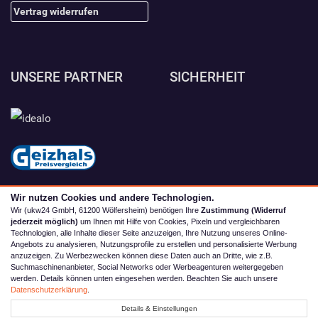
Vertrag widerrufen
UNSERE PARTNER
SICHERHEIT
Wir nutzen Cookies und andere Technologien.
Wir (ukw24 GmbH, 61200 Wölfersheim) benötigen Ihre
Zustimmung (Widerruf
jederzeit möglich)
um Ihnen mit Hilfe von Cookies, Pixeln und vergleichbaren
Technologien, alle Inhalte dieser Seite anzuzeigen, Ihre Nutzung unseres Online-
Angebots zu analysieren, Nutzungsprofile zu erstellen und personalisierte Werbung
anzuzeigen. Zu Werbezwecken können diese Daten auch an Dritte, wie z.B.
Suchmaschinenanbieter, Social Networks oder Werbeagenturen weitergegeben
werden. Details können unten eingesehen werden. Beachten Sie auch unsere
© 2026 camping4you
Datenschutzerklärung
.
Alle Preise inkl. MwSt. zzgl. Versand | *) Unverbindliche
Details & Einstellungen