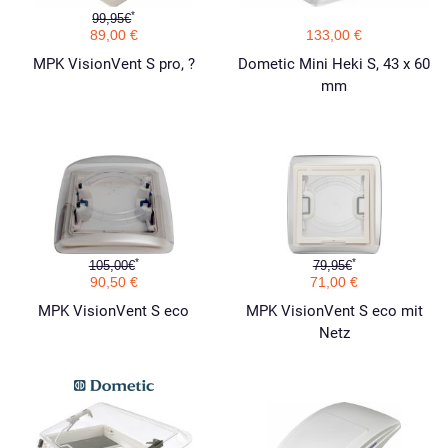
*
99,95€
89,00 €
133,00 €
MPK VisionVent S pro, ?
Dometic Mini Heki S, 43 x 60
mm
*
*
105,00€
79,95€
90,50 €
71,00 €
MPK VisionVent S eco
MPK VisionVent S eco mit
Netz