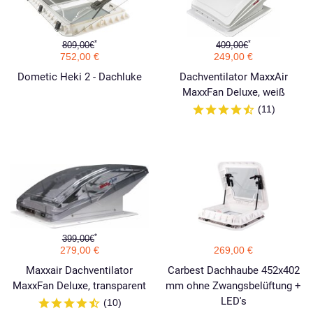
*
*
809,00€
409,00€
752,00 €
249,00 €
Dometic Heki 2 - Dachluke
Dachventilator MaxxAir
MaxxFan Deluxe, weiß
(11)
*
399,00€
279,00 €
269,00 €
Maxxair Dachventilator
Carbest Dachhaube 452x402
MaxxFan Deluxe, transparent
mm ohne Zwangsbelüftung +
LED's
(10)