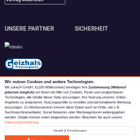
UNSERE PARTNER
SICHERHEIT
Wir nutzen Cookies und andere Technologien.
Wir (ukw24 GmbH, 61200 Wölfersheim) benötigen Ihre
Zustimmung (Widerruf
jederzeit möglich)
um Ihnen mit Hilfe von Cookies, Pixeln und vergleichbaren
Technologien, alle Inhalte dieser Seite anzuzeigen, Ihre Nutzung unseres Online-
Angebots zu analysieren, Nutzungsprofile zu erstellen und personalisierte Werbung
anzuzeigen. Zu Werbezwecken können diese Daten auch an Dritte, wie z.B.
Suchmaschinenanbieter, Social Networks oder Werbeagenturen weitergegeben
werden. Details können unten eingesehen werden. Beachten Sie auch unsere
© 2026 camping4you
Datenschutzerklärung
.
Alle Preise inkl. MwSt. zzgl. Versand | *) Unverbindliche
Details & Einstellungen
Preisempfehlung | **) Ehemaliger Verkaufspreis