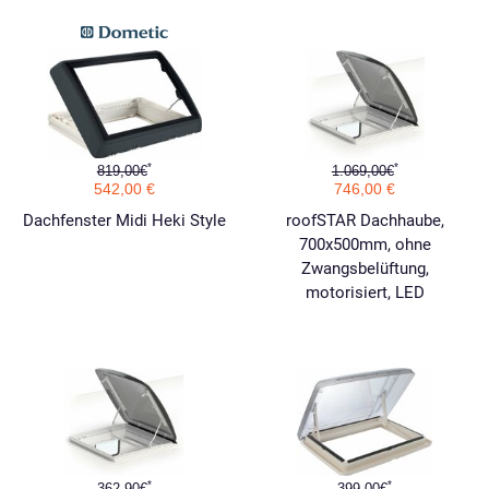
*
*
819,00€
1.069,00€
542,00 €
746,00 €
Dachfenster Midi Heki Style
roofSTAR Dachhaube,
700x500mm, ohne
Zwangsbelüftung,
motorisiert, LED
*
*
362,90€
399,00€