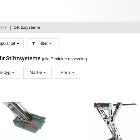
hnik
Stützsysteme
pularität
Filter
 für Stützsysteme
(alle Produkte angezeigt)
ukttyp
Marke
Preis