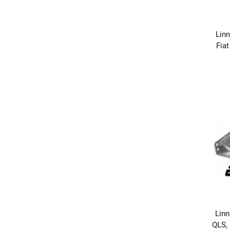
Linn
Fia
Linn
QLS, 