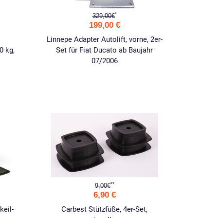
*
329,00€
199,00 €
Linnepe Adapter Autolift, vorne, 2er-
0 kg,
Set für Fiat Ducato ab Baujahr
07/2006
**
9,00€
6,90 €
eil-
Carbest Stützfüße, 4er-Set,