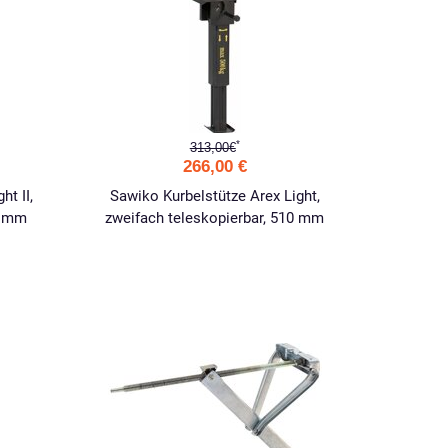
*
313,00€
266,00 €
ht II,
Sawiko Kurbelstütze Arex Light,
0 mm
zweifach teleskopierbar, 510 mm