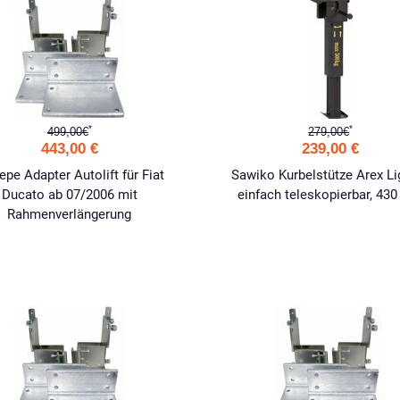
*
*
499,00€
279,00€
443,00 €
239,00 €
epe Adapter Autolift für Fiat
Sawiko Kurbelstütze Arex Lig
Ducato ab 07/2006 mit
einfach teleskopierbar, 43
Rahmenverlängerung