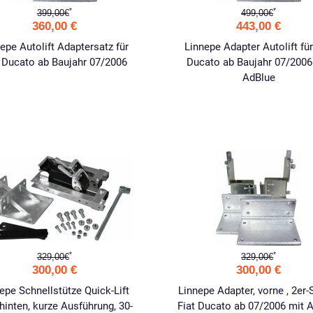
*
*
399,00€
499,00€
360,00 €
443,00 €
epe Autolift Adaptersatz für
Linnepe Adapter Autolift für
t Ducato ab Baujahr 07/2006
Ducato ab Baujahr 07/2006
AdBlue
*
*
329,00€
329,00€
300,00 €
300,00 €
epe Schnellstütze Quick-Lift
Linnepe Adapter, vorne , 2er-S
hinten, kurze Ausführung, 30-
Fiat Ducato ab 07/2006 mit 