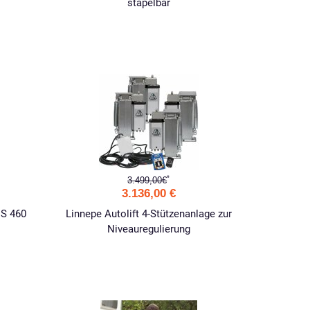
stapelbar
*
3.499,00€
3.136,00 €
DS 460
Linnepe Autolift 4-Stützenanlage zur
Niveauregulierung