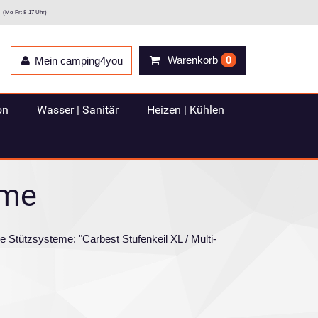
(Mo-Fr: 8-17 Uhr)
Warenkorb
0
Mein camping4you
on
Wasser | Sanitär
Heizen | Kühlen
eme
e Stützsysteme: "Carbest Stufenkeil XL / Multi-