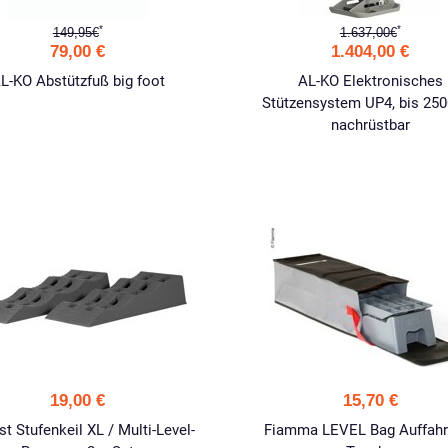
*
*
149,95€
1.637,00€
79,00 €
1.404,00 €
L-KO Abstützfuß big foot
AL-KO Elektronisches
Stützensystem UP4, bis 250
nachrüstbar
19,00 €
15,70 €
t Stufenkeil XL / Multi-Level-
Fiamma LEVEL Bag Auffahrk