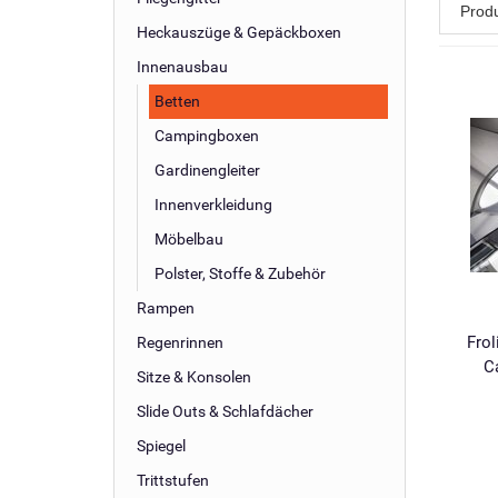
Prod
Heckauszüge & Gepäckboxen
Innenausbau
Betten
Campingboxen
Gardinengleiter
Innenverkleidung
Möbelbau
Polster, Stoffe & Zubehör
Rampen
Frol
Regenrinnen
C
Sitze & Konsolen
Slide Outs & Schlafdächer
Spiegel
Trittstufen