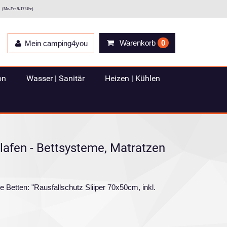
(Mo-Fr: 8-17 Uhr)
Warenkorb
0
Mein camping4you
on
Wasser | Sanitär
Heizen | Kühlen
afen - Bettsysteme, Matratzen
e Betten: "Rausfallschutz Sliiper 70x50cm, inkl.