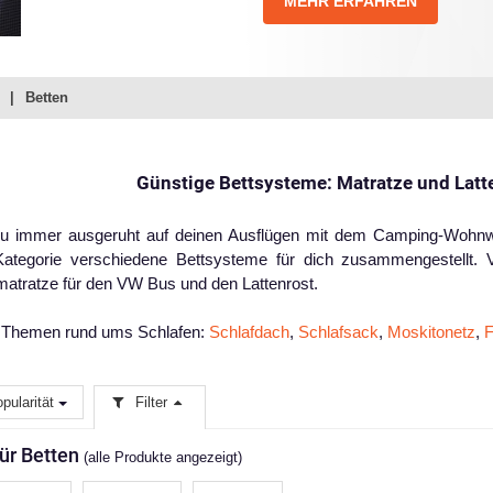
MEHR ERFAHREN
Betten
Günstige Bettsysteme: Matratze und Lat
u immer ausgeruht auf deinen Ausflügen mit dem Camping-Wohnwa
Kategorie verschiedene Bettsysteme für dich zusammengestellt. 
matratze für den VW Bus und den Lattenrost.
 Themen rund ums Schlafen:
Schlafdach
,
Schlafsack
,
Moskitonetz
,
F
pularität
Filter
für Betten
(alle Produkte angezeigt)