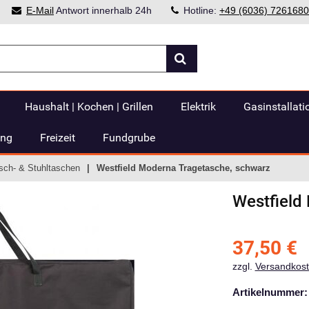
E-Mail
Antwort innerhalb 24h
Hotline:
+49 (6036) 7261680
Haushalt | Kochen | Grillen
Elektrik
Gasinstallati
ung
Freizeit
Fundgrube
sch- & Stuhltaschen
Westfield Moderna Tragetasche, schwarz
Westfield
37,50
€
zzgl.
Versandkos
Artikelnummer: