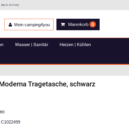
(Mo-Fr: 8-17 Uhr)
Warenkorb
0
Mein camping4you
on
Wasser | Sanitär
Heizen | Kühlen
Moderna Tragetasche, schwarz
ten
C1022499