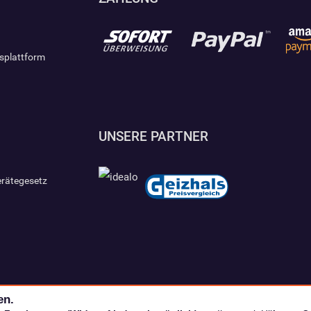
gsplattform
UNSERE PARTNER
erätegesetz
en.