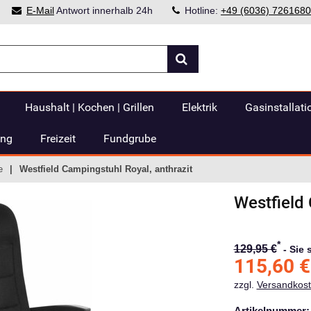
E-Mail
Antwort innerhalb 24h
Hotline:
+49 (6036) 7261680
Haushalt | Kochen | Grillen
Elektrik
Gasinstallati
ung
Freizeit
Fundgrube
e
Westfield Campingstuhl Royal, anthrazit
Westfield
*
129,95 €
-
Sie 
115,60
€
zzgl.
Versandkos
Artikelnummer: