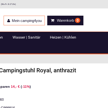
(Mo-Fr: 8-17 Uhr)
Warenkorb
0
Mein camping4you
on
Wasser | Sanitär
Heizen | Kühlen
Campingstuhl Royal, anthrazit
sparen
14,- €
(
-11%
)
ten
C999916