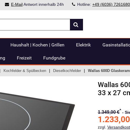
E-Mail
Antwort innerhalb 24h
Hotline:
+49 (6036) 7261680
Haushalt | Kochen | Grillen
Elektrik
Gasinstallati
ung
Freizeit
Fundgrube
Kochfelder & Spülbecken
Dieselkochfelder
Wallas 600D Glaskeram
Wallas
60
33 x 27 c
*
1.349,00 €
-
Si
1.233,00
zzgl.
Versandkos