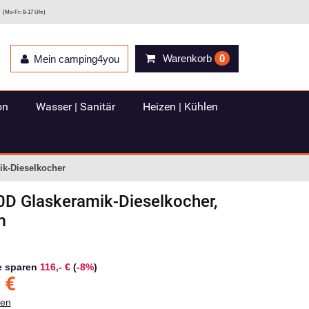
(Mo-Fr: 8-17 Uhr)
Warenkorb
0
Mein camping4you
on
Wasser | Sanitär
Heizen | Kühlen
ik-Dieselkocher
0D Glaskeramik-Dieselkocher,
m
e sparen
116,- €
(
-8%
)
€
ten