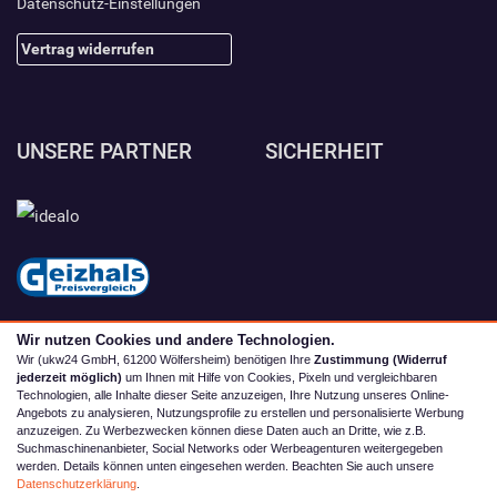
Datenschutz-Einstellungen
Vertrag widerrufen
UNSERE PARTNER
SICHERHEIT
Wir nutzen Cookies und andere Technologien.
Wir (ukw24 GmbH, 61200 Wölfersheim) benötigen Ihre
Zustimmung (Widerruf
jederzeit möglich)
um Ihnen mit Hilfe von Cookies, Pixeln und vergleichbaren
Technologien, alle Inhalte dieser Seite anzuzeigen, Ihre Nutzung unseres Online-
Angebots zu analysieren, Nutzungsprofile zu erstellen und personalisierte Werbung
anzuzeigen. Zu Werbezwecken können diese Daten auch an Dritte, wie z.B.
Suchmaschinenanbieter, Social Networks oder Werbeagenturen weitergegeben
werden. Details können unten eingesehen werden. Beachten Sie auch unsere
© 2026 camping4you
Datenschutzerklärung
.