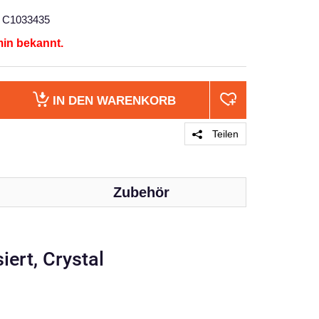
C1033435
min bekannt.
IN DEN
WARENKORB
Teilen
Zubehör
PRODUKT 
ert, Crystal