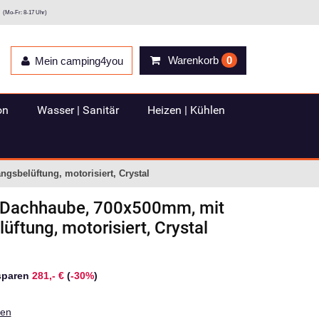
(Mo-Fr: 8-17 Uhr)
Warenkorb
0
Mein camping4you
on
Wasser | Sanitär
Heizen | Kühlen
sbelüftung, motorisiert, Crystal
Dachhaube, 700x500mm, mit
ftung, motorisiert, Crystal
sparen
281,- €
(
-30%
)
ten