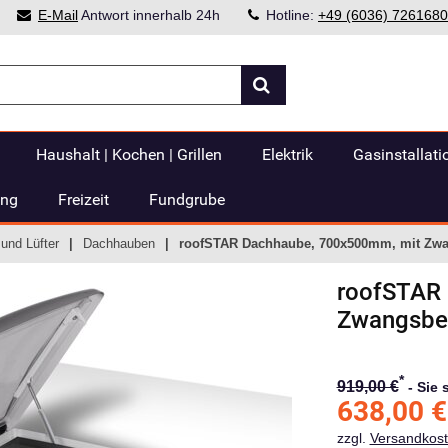
E-Mail
Antwort innerhalb 24h
Hotline:
+49 (6036) 7261680
Haushalt | Kochen | Grillen
Elektrik
Gasinstallati
ung
Freizeit
Fundgrube
und Lüfter
Dachhauben
roofSTAR Dachhaube, 700x500mm, mit Zwang
roofSTAR
Zwangsbelü
*
919,00 €
-
Sie 
638,00
€
zzgl.
Versandkos