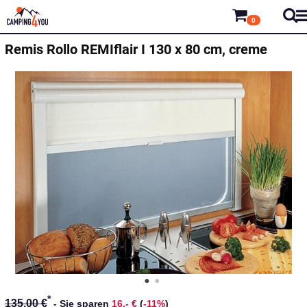
0
Remis
Rollo REMIflair I 130 x 80 cm, creme
*
135,00 €
-
Sie sparen
16,- €
(
-11%
)