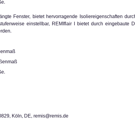
e.
ngte Fenster, bietet hervorragende Isoliereigenschaften dur
tufenweise einstellbar, REMIflair I bietet durch eingebaute
erden.
ußenmaß
ußenmaß
e.
829, Köln, DE, remis@remis.de