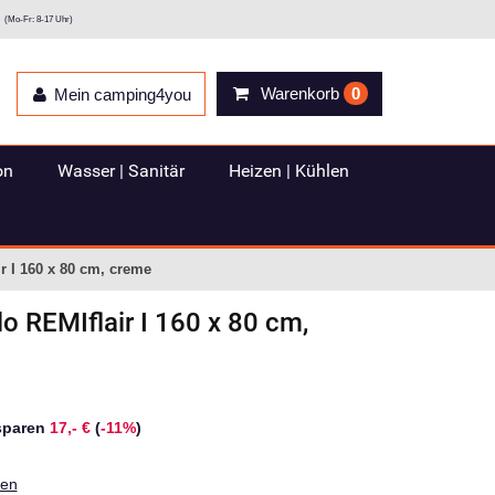
(Mo-Fr: 8-17 Uhr)
Warenkorb
0
Mein camping4you
on
Wasser | Sanitär
Heizen | Kühlen
r I 160 x 80 cm, creme
lo REMIflair I 160 x 80 cm,
sparen
17,- €
(
-11%
)
ten