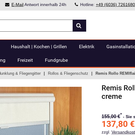
E-Mail
Antwort innerhalb 24h
Hotline:
+49 (6036) 7261680
Haushalt | Kochen | Grillen
Elektrik
Gasinstallati
ung
Freizeit
Fundgrube
dunklung & Fliegengitter
Rollos & Fliegenschutz
Remis Rollo REMIflai
Remis
Rol
creme
*
155,00 €
-
Sie 
137,80
€
zzgl.
Versandkos