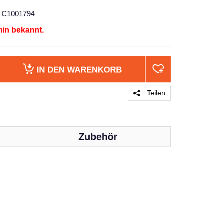
C1001794
min bekannt.
IN DEN
WARENKORB
Teilen
Zubehör
PRODUKT 