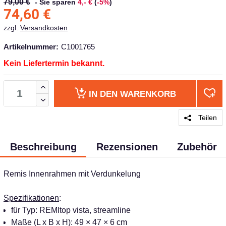
79,00 €
-
Sie sparen
4,- €
(
-5%
)
74,60
€
zzgl.
Versandkosten
Artikelnummer:
C1001765
Kein Liefertermin bekannt.
IN DEN
WARENKORB
Teilen
Beschreibung
Rezensionen
Zubehör
Remis Innenrahmen mit Verdunkelung
Spezifikationen
:
für Typ: REMItop vista, streamline
Maße (L x B x H): 49 × 47 × 6 cm