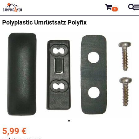
0
Polyplastic
Umrüstsatz Polyfix
5,99
€