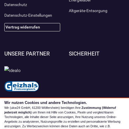
Energielabel
Datenschutz
Altgeräte-Entsorgung
Datenschutz-Einstellungen
Vertrag widerrufen
UNSERE PARTNER
SICHERHEIT
Wir nutzen Cookies und andere Technologien.
Wir (ukw24 GmbH, 61200 Wölfersheim) benötigen Ihre
Zustimmung (Widerruf
jederzeit möglich)
um Ihnen mit Hilfe von Cookies, Pixeln und vergleichbaren
Technologien, alle Inhalte dieser Seite anzuzeigen, Ihre Nutzung unseres Online-
Angebots zu analysieren, Nutzungsprofile zu erstellen und personalisierte Werbung
anzuzeigen. Zu Werbezwecken können diese Daten auch an Dritte, wie z.B.