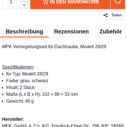
IN DEN
WARENKORB
Teilen
Beschreibung
Rezensionen
Zubehör
MPK Verriegelungsset für Dachhaube, Modell 28/29
Spezifikationen
:
für Typ: Modell 28/29
Farbe: grau, schwarz
Inhalt: 2 Stück
Maße (L x B x H): 102 × 88 × 33 mm
Gewicht: 46 g
Hersteller:
MPK GmbH & Co. KG, Friedrich-Ebert-Str. 298-300, 58566,