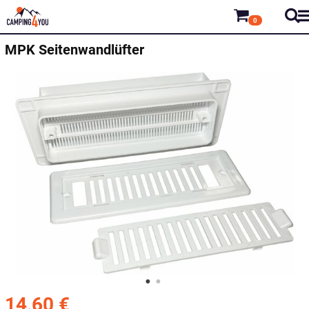
0
MPK
Seitenwandlüfter
14,60
€