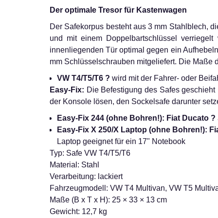
Der optimale Tresor für Kastenwagen
Der Safekorpus besteht aus 3 mm Stahlblech, di
und mit einem Doppelbartschlüssel verriegelt
innenliegenden Tür optimal gegen ein Aufhebeln 
mm Schlüsselschrauben mitgeliefert. Die Maße der
VW T4/T5/T6 ?
wird mit der Fahrer- oder Beifa
Easy-Fix:
Die Befestigung des Safes geschieht 
der Konsole lösen, den Sockelsafe darunter setz
Easy-Fix 244 (ohne Bohren!): Fiat Ducato ?
Easy-Fix X 250/X Laptop (ohne Bohren!): Fi
Laptop geeignet für ein 17" Notebook
Typ: Safe VW T4/T5/T6
Material: Stahl
Verarbeitung: lackiert
Fahrzeugmodell: VW T4 Multivan, VW T5 Multiv
Maße (B x T x H): 25 × 33 × 13 cm
Gewicht: 12,7 kg