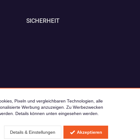
SICHERHEIT
okies, Pixeln und vergleichbaren Technologien, alle
ersonalisierte Werbung anzuzeigen. Zu Werbezwecken
© 2026 camping4you
werden. Details können unten eingesehen werden.
 Verkaufspreis
Details & Einstellungen
Akzeptieren