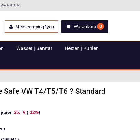
(Mo-Fr: 8-17 Uhr)
Warenkorb
0
Mein camping4you
on
Wasser | Sanitär
Heizen | Kühlen
e
Safe VW T4/T5/T6 ? Standard
sparen
25,- €
(
-12%
)
ten
C999417