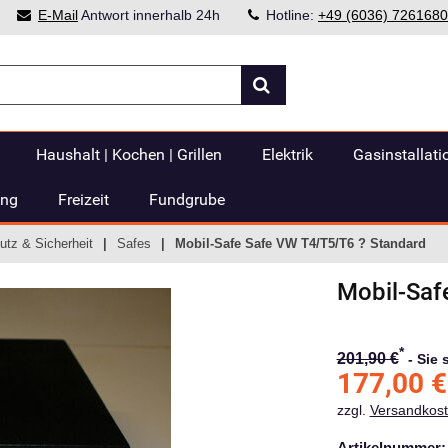
E-Mail
Antwort innerhalb 24h
Hotline:
+49 (6036) 7261680
Haushalt | Kochen | Grillen
Elektrik
Gasinstallati
ung
Freizeit
Fundgrube
utz & Sicherheit
Safes
Mobil-Safe Safe VW T4/T5/T6 ? Standard
Mobil-Saf
*
201,90 €
-
Sie 
177,00
€
zzgl.
Versandkos
Artikelnummer: