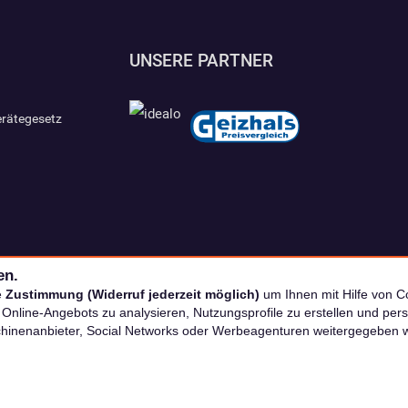
UNSERE PARTNER
erätegesetz
en.
e
Zustimmung (Widerruf jederzeit möglich)
um Ihnen mit Hilfe von Co
s Online-Angebots zu analysieren, Nutzungsprofile zu erstellen und p
chinenanbieter, Social Networks oder Werbeagenturen weitergegeben 
nkl. MwSt. zzgl. Versand | *) Unverbindliche Preisempfehlung | **) Ehemaliger