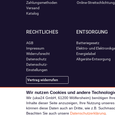
Zahlungsmethoden
Online-Streitschlichtun
Versand
Katalog
RECHTLICHES
ENTSORGUNG
AGB
Batteriegesetz
Impressum
Elektro- und Elektronikg
Widerrufsrecht
Energielabel
Datenschutz
Altgeräte-Entsorgung
Datenschutz-
Einstellungen
Vertrag widerrufen
Wir nutzen Cookies und andere Technologi
Wir (ukw24 GmbH, 61200 Wölfersheim) benötigen Ihr
Inhalte dieser Seite anzuzeigen, Ihre Nutzung unsere
können diese Daten auch an Dritte, wie z.B. Suchmas
Beachten Sie auch unsere
Datenschutzerklärung
.