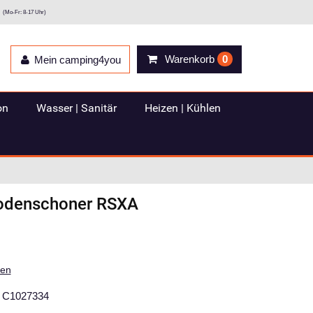
(Mo-Fr: 8-17 Uhr)
Warenkorb
0
Mein camping4you
on
Wasser | Sanitär
Heizen | Kühlen
odenschoner RSXA
ten
C1027334