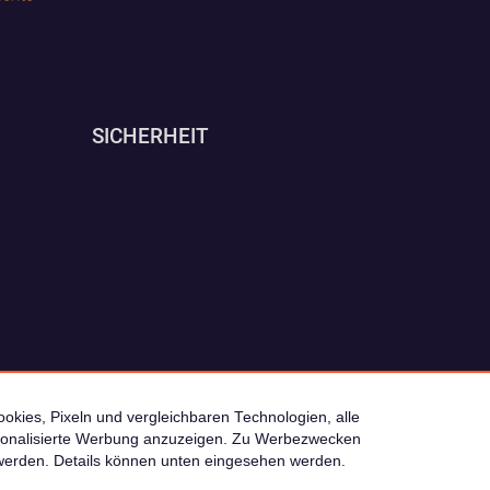
SICHERHEIT
okies, Pixeln und vergleichbaren Technologien, alle
ersonalisierte Werbung anzuzeigen. Zu Werbezwecken
© 2026 camping4you
werden. Details können unten eingesehen werden.