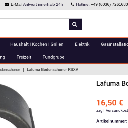
E-Mail
Antwort innerhalb 24h
Hotline:
+49 (6036) 7261680
Haushalt | Kochen | Grillen
Elektrik
Gasinstallati
ung
Freizeit
Fundgrube
odenschoner
Lafuma Bodenschoner RSXA
Lafuma
B
16,50
€
zzgl.
Versandkos
Artikelnummer: