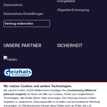
Energielabel
Datenschutz
Altgeräte-Entsorgung
Datenschutz-Einstellungen
Vertrag widerrufen
UNSERE PARTNER
SICHERHEIT
Wir nutzen Cookies und andere Technologien.
Wir (ukw24 GmbH, 61200 Wölfersheim) benötigen Ihre
Zustimmung (Widerruf
jederzeit möglich)
um Ihnen mit Hilfe von Cookies, Pixeln und vergleichbaren
Technologien, alle Inhalte dieser Seite anzuzeigen, Ihre Nutzung unseres Online-
Angebots zu analysieren, Nutzungsprofile zu erstellen und personalisierte Werbung
anzuzeigen. Zu Werbezwecken können diese Daten auch an Dritte, wie z.B.