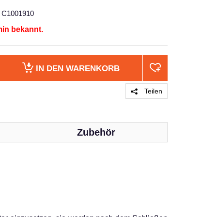
C1001910
min bekannt.
IN DEN
WARENKORB
Teilen
Zubehör
PRODUKT 