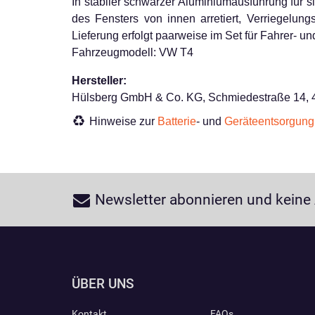
In stabiler schwarzer Aluminiumausführung für s
des Fensters von innen arretiert, Verriegelun
Lieferung erfolgt paarweise im Set für Fahrer- und
Fahrzeugmodell: VW T4
Hersteller:
Hülsberg GmbH & Co. KG, Schmiedestraße 14, 4
Hinweise zur
Batterie
- und
Geräteentsorgung
Newsletter abonnieren und keine
ÜBER UNS
Kontakt
FAQs