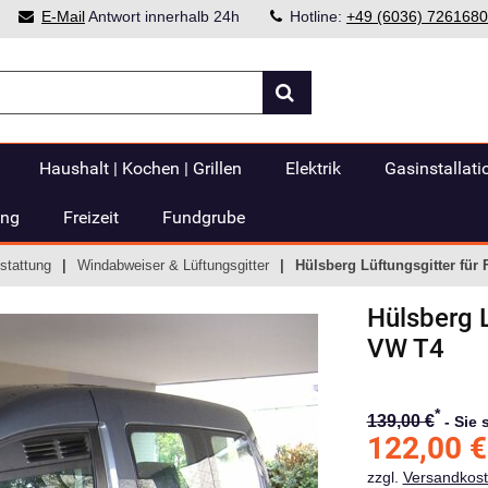
E-Mail
Antwort innerhalb 24h
Hotline:
+49 (6036) 7261680
Haushalt | Kochen | Grillen
Elektrik
Gasinstallati
ung
Freizeit
Fundgrube
stattung
Windabweiser & Lüftungsgitter
Hülsberg Lüftungsgitter für
Hülsberg
VW T4
*
139,00 €
-
Sie 
122,00
€
zzgl.
Versandkos