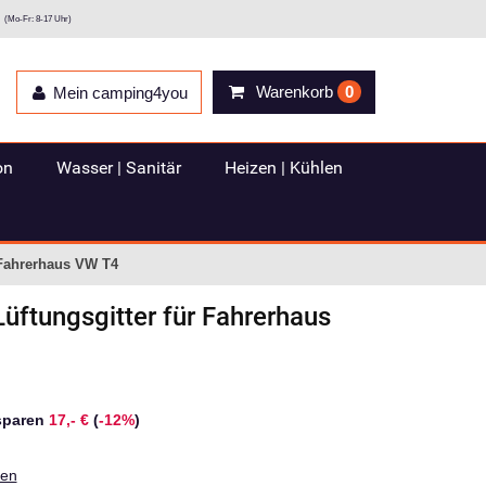
(Mo-Fr: 8-17 Uhr)
Warenkorb
0
Mein camping4you
on
Wasser | Sanitär
Heizen | Kühlen
 Fahrerhaus VW T4
Lüftungsgitter für Fahrerhaus
sparen
17,- €
(
-12%
)
ten