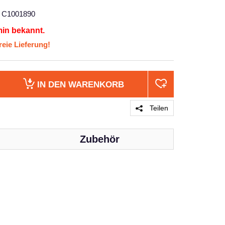
C1001890
min bekannt.
eie Lieferung!
IN DEN
WARENKORB
Teilen
Zubehör
PRODUKT 