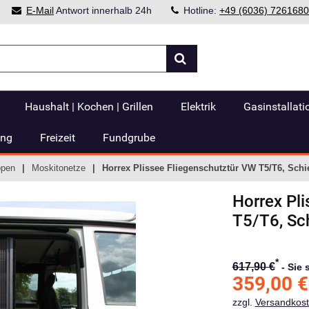
E-Mail
Antwort innerhalb 24h
Hotline:
+49 (6036) 7261680
Haushalt | Kochen | Grillen
Elektrik
Gasinstallati
ung
Freizeit
Fundgrube
ppen
Moskitonetze
Horrex Plissee Fliegenschutztür VW T5/T6, Schi
Horrex
Pl
T5/T6, Sc
*
617,90 €
-
Sie 
359,00
€
zzgl.
Versandkos