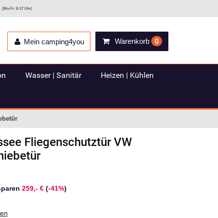
(Mo-Fr: 8-17 Uhr)
Warenkorb
0
Mein camping4you
on
Wasser | Sanitär
Heizen | Kühlen
ebetür
issee Fliegenschutztür VW
hiebetür
sparen
259,- €
(
-41%
)
ten