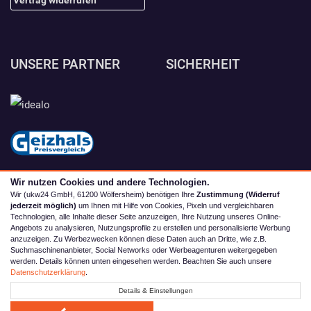
UNSERE PARTNER
SICHERHEIT
Wir nutzen Cookies und andere Technologien.
Wir (ukw24 GmbH, 61200 Wölfersheim) benötigen Ihre
Zustimmung (Widerruf
jederzeit möglich)
um Ihnen mit Hilfe von Cookies, Pixeln und vergleichbaren
Technologien, alle Inhalte dieser Seite anzuzeigen, Ihre Nutzung unseres Online-
Angebots zu analysieren, Nutzungsprofile zu erstellen und personalisierte Werbung
anzuzeigen. Zu Werbezwecken können diese Daten auch an Dritte, wie z.B.
Suchmaschinenanbieter, Social Networks oder Werbeagenturen weitergegeben
werden. Details können unten eingesehen werden. Beachten Sie auch unsere
© 2026 camping4you
Datenschutzerklärung
.
Alle Preise inkl. MwSt. zzgl. Versand | *) Unverbindliche
Details & Einstellungen
Preisempfehlung | **) Ehemaliger Verkaufspreis