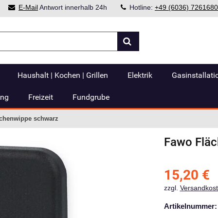
E-Mail
Antwort innerhalb 24h
Hotline:
+49 (6036) 7261680
Haushalt | Kochen | Grillen
Elektrik
Gasinstallati
ung
Freizeit
Fundgrube
chenwippe schwarz
Fawo
Flä
15,20
€
zzgl.
Versandkos
Artikelnummer: