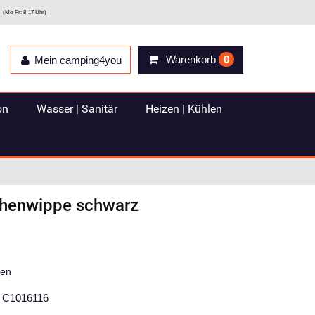
(Mo-Fr: 8-17 Uhr)
Warenkorb
0
Mein camping4you
on
Wasser | Sanitär
Heizen | Kühlen
chenwippe schwarz
ten
C1016116