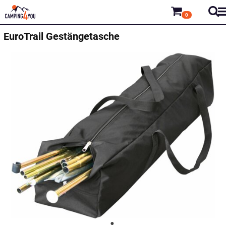
0
EuroTrail
Gestängetasche