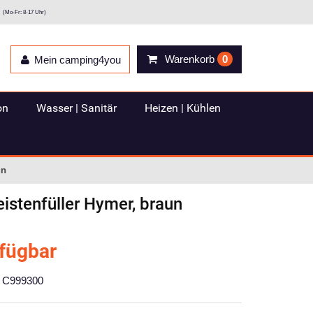
(Mo-Fr: 8-17 Uhr)
Warenkorb
0
Mein camping4you
on
Wasser | Sanitär
Heizen | Kühlen
un
eistenfüller Hymer, braun
rfügbar
C999300