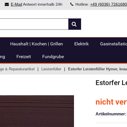
E-Mail
Antwort innerhalb 24h
Hotline:
+49 (6036) 7261680
Haushalt | Kochen | Grillen
Elektrik
Gasinstallati
ung
Freizeit
Fundgrube
ge & Reparaturartikel
Leistenfüller
Estorfer Leistenfüller Hymer, bra
Estorfer
L
nicht ve
Artikelnummer: