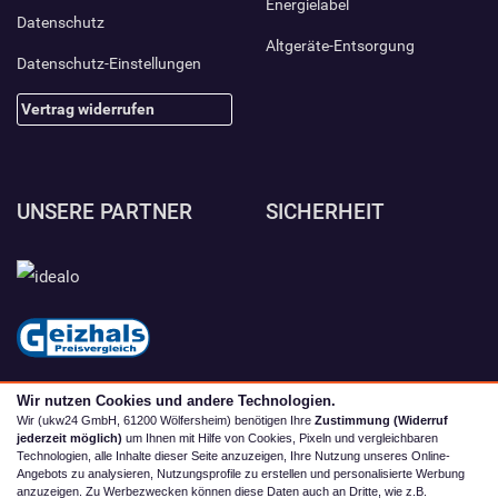
Energielabel
Datenschutz
Altgeräte-Entsorgung
Datenschutz-Einstellungen
Vertrag widerrufen
UNSERE PARTNER
SICHERHEIT
Wir nutzen Cookies und andere Technologien.
Wir (ukw24 GmbH, 61200 Wölfersheim) benötigen Ihre
Zustimmung (Widerruf
jederzeit möglich)
um Ihnen mit Hilfe von Cookies, Pixeln und vergleichbaren
Technologien, alle Inhalte dieser Seite anzuzeigen, Ihre Nutzung unseres Online-
Angebots zu analysieren, Nutzungsprofile zu erstellen und personalisierte Werbung
anzuzeigen. Zu Werbezwecken können diese Daten auch an Dritte, wie z.B.