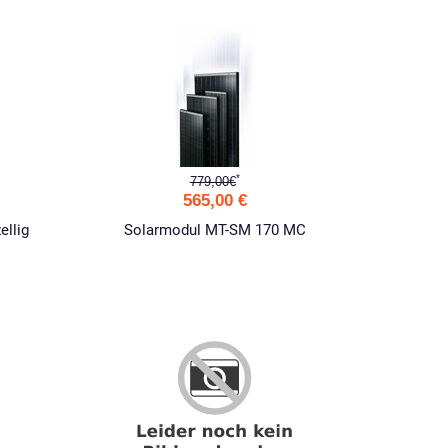
*
779,00€
565,00 €
ellig
Solarmodul MT-SM 170 MC