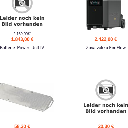
*
2.169,00€
1.843,00 €
2.422,00 €
Batterie- Power- Unit IV
Zusatzakku EcoFlow
58,30 €
20,30 €