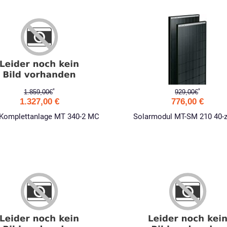
*
*
1.859,00€
929,00€
1.327,00 €
776,00 €
-Komplettanlage MT 340-2 MC
Solarmodul MT-SM 210 40-z