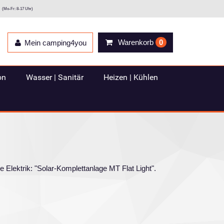
(Mo-Fr: 8-17 Uhr)
Warenkorb
0
Mein camping4you
on
Wasser | Sanitär
Heizen | Kühlen
 Elektrik: "Solar-Komplettanlage MT Flat Light".