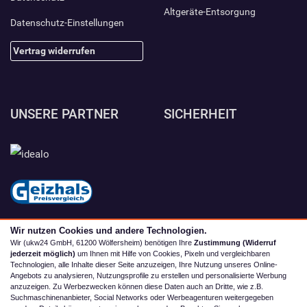
Altgeräte-Entsorgung
Datenschutz-Einstellungen
Vertrag widerrufen
UNSERE PARTNER
SICHERHEIT
Wir nutzen Cookies und andere Technologien.
Wir (ukw24 GmbH, 61200 Wölfersheim) benötigen Ihre
Zustimmung (Widerruf
jederzeit möglich)
um Ihnen mit Hilfe von Cookies, Pixeln und vergleichbaren
Technologien, alle Inhalte dieser Seite anzuzeigen, Ihre Nutzung unseres Online-
Angebots zu analysieren, Nutzungsprofile zu erstellen und personalisierte Werbung
anzuzeigen. Zu Werbezwecken können diese Daten auch an Dritte, wie z.B.
Suchmaschinenanbieter, Social Networks oder Werbeagenturen weitergegeben