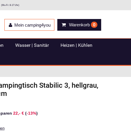
(Mo-Fr: 8-17 Uhr)
Warenkorb
0
Mein camping4you
on
Wasser | Sanitär
Heizen | Kühlen
mpingtisch Stabilic 3, hellgrau,
cm
sparen
22,- €
(
-13%
)
ten