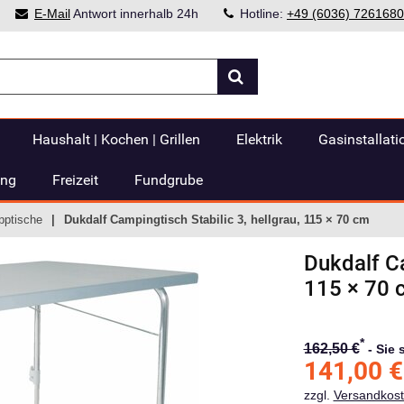
E-Mail
Antwort innerhalb 24h
Hotline:
+49 (6036) 7261680
Haushalt | Kochen | Grillen
Elektrik
Gasinstallati
ung
Freizeit
Fundgrube
apptische
Dukdalf Campingtisch Stabilic 3, hellgrau, 115 × 70 cm
Dukdalf
Ca
115 × 70 
*
162,50 €
-
Sie 
141,00
€
zzgl.
Versandkos