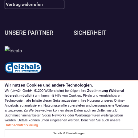
Vertrag widerrufen
UNSERE PARTNER
SICHERHEIT
Wir nutzen Cookies und andere Technologien.
Wir (ukw24 GmbH, 61200 Wölfersheim) benötigen Ihre
Zustimmung (Widerruf
jederzeit möglich)
um Ihnen mit Hilfe von Cookies, Pixeln und vergleichbaren
Technologien, alle Inhalte dieser Seite anzuzeigen, Ihre Nutzung unseres Online-
Angebots zu analysieren, Nutzungsprofile zu erstellen und personalisierte Werbung
anzuzeigen. Zu Werbezwecken können diese Daten auch an Dritte, wie z.B.
Suchmaschinenanbieter, Social Networks oder Werbeagenturen weitergegeben
werden. Details können unten eingesehen werden. Beachten Sie auch unsere
© 2026 camping4you
Datenschutzerklärung
.
Alle Preise inkl. MwSt. zzgl. Versand | *) Unverbindliche
Details & Einstellungen