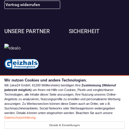
Vertrag widerrufen
UNSERE PARTNER
SICHERHEIT
Wir nutzen Cookies und andere Technologien.
Wir (ukw24 GmbH, 61200 Wölfersheim) benötigen Ihre
Zustimmung (Widerruf
jederzeit möglich)
um Ihnen mit Hilfe von Cookies, Pixeln und vergleichbaren
Technologien, alle Inhalte dieser Seite anzuzeigen, Ihre Nutzung unseres Online-
Angebots zu analysieren, Nutzungsprofile zu erstellen und personalisierte Werbung
anzuzeigen. Zu Werbezwecken können diese Daten auch an Dritte, wie z.B.
Suchmaschinenanbieter, Social Networks oder Werbeagenturen weitergegeben
werden. Details können unten eingesehen werden. Beachten Sie auch unsere
© 2026 camping4you
Datenschutzerklärung
.
Alle Preise inkl. MwSt. zzgl. Versand | *) Unverbindliche
Details & Einstellungen