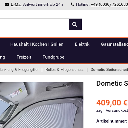
E-Mail
Antwort innerhalb 24h
Hotline:
+49 (6036) 7261680
Haushalt | Kochen | Grillen
Elektrik
Gasinstallati
ung
Freizeit
Fundgrube
dunklung & Fliegengitter
Rollos & Fliegenschutz
Dometic Seitenschei
Dometic
S
409,00
€
zzgl.
Versandkos
Artikelnummer: