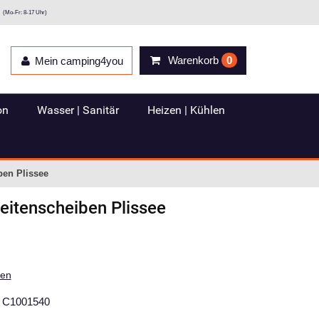
(Mo-Fr: 8-17 Uhr)
Warenkorb
0
Mein camping4you
on
Wasser | Sanitär
Heizen | Kühlen
ben Plissee
eitenscheiben Plissee
ten
C1001540