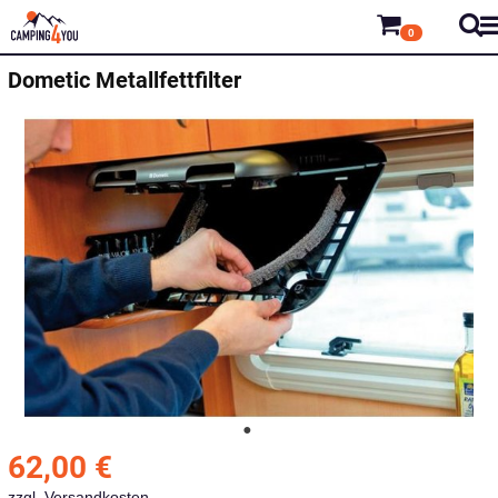
0
Dometic
Metallfettfilter
62,00
€
zzgl.
Versandkosten