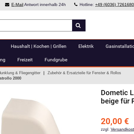
E-Mail
Antwort innerhalb 24h
Hotline:
+49 (6036) 7261680
Haushalt | Kochen | Grillen
Elektrik
Gasinstallati
ung
Freizeit
Fundgrube
dunklung & Fliegengitter
Zubehör & Ersatzteile für Fenster & Rollos
strollo 2000
Dometic
L
beige für 
20,00
€
zzgl.
Versandkos