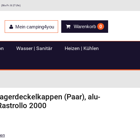
(Mo-Fr: 8-17 Uhr)
Warenkorb
0
Mein camping4you
on
Wasser | Sanitär
Heizen | Kühlen
agerdeckelkappen (Paar), alu-
Rastrollo 2000
ten