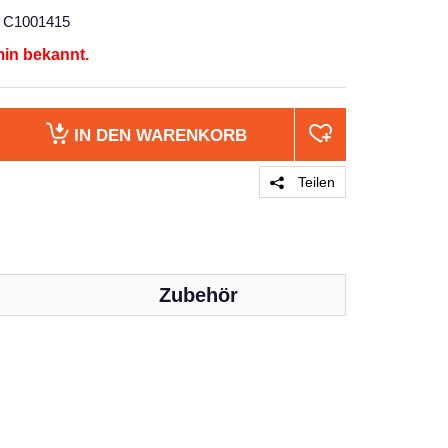
C1001415
min bekannt.
IN DEN
WARENKORB
Teilen
Zubehör
PRODUKT 