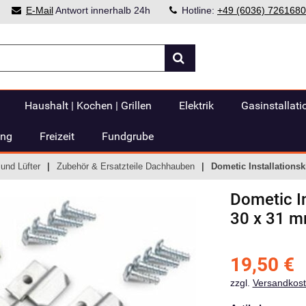
E-Mail
Antwort innerhalb 24h
Hotline:
+49 (6036) 7261680
Haushalt | Kochen | Grillen
Elektrik
Gasinstallati
ung
Freizeit
Fundgrube
und Lüfter
Zubehör & Ersatzteile Dachhauben
Dometic Installationsk
Dometic
I
30 x 31 
19,50
€
zzgl.
Versandkos