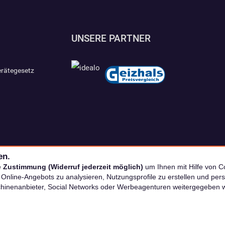
UNSERE PARTNER
erätegesetz
en.
e
Zustimmung (Widerruf jederzeit möglich)
um Ihnen mit Hilfe von Co
s Online-Angebots zu analysieren, Nutzungsprofile zu erstellen und p
chinenanbieter, Social Networks oder Werbeagenturen weitergegeben 
nkl. MwSt. zzgl. Versand | *) Unverbindliche Preisempfehlung | **) Ehemaliger