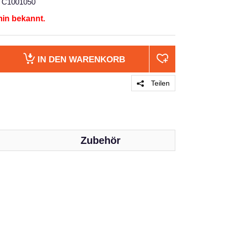
C1001050
min bekannt.
IN DEN
WARENKORB
Teilen
Zubehör
PRODUKT 