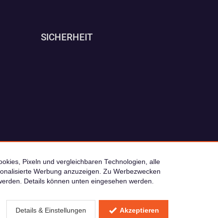
SICHERHEIT
okies, Pixeln und vergleichbaren Technologien, alle
ersonalisierte Werbung anzuzeigen. Zu Werbezwecken
© 2026 camping4you
werden. Details können unten eingesehen werden.
 Verkaufspreis
Details & Einstellungen
Akzeptieren