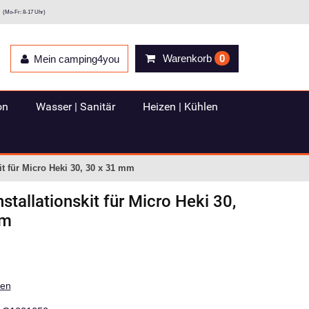
(Mo-Fr: 8-17 Uhr)
Warenkorb
0
Mein camping4you
on
Wasser | Sanitär
Heizen | Kühlen
it für Micro Heki 30, 30 x 31 mm
nstallationskit für Micro Heki 30,
mm
ten