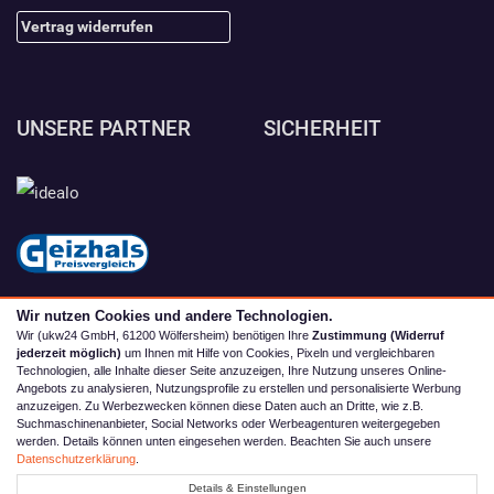
Vertrag widerrufen
UNSERE PARTNER
SICHERHEIT
Wir nutzen Cookies und andere Technologien.
Wir (ukw24 GmbH, 61200 Wölfersheim) benötigen Ihre
Zustimmung (Widerruf
jederzeit möglich)
um Ihnen mit Hilfe von Cookies, Pixeln und vergleichbaren
Technologien, alle Inhalte dieser Seite anzuzeigen, Ihre Nutzung unseres Online-
Angebots zu analysieren, Nutzungsprofile zu erstellen und personalisierte Werbung
anzuzeigen. Zu Werbezwecken können diese Daten auch an Dritte, wie z.B.
Suchmaschinenanbieter, Social Networks oder Werbeagenturen weitergegeben
werden. Details können unten eingesehen werden. Beachten Sie auch unsere
© 2026 camping4you
Datenschutzerklärung
.
Alle Preise inkl. MwSt. zzgl. Versand | *) Unverbindliche
Details & Einstellungen