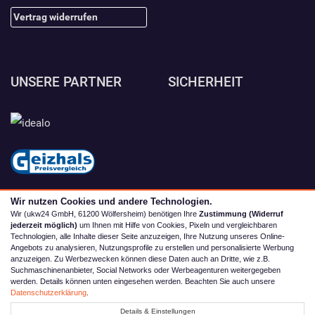
Vertrag widerrufen
UNSERE PARTNER
SICHERHEIT
Wir nutzen Cookies und andere Technologien.
Wir (ukw24 GmbH, 61200 Wölfersheim) benötigen Ihre
Zustimmung (Widerruf
jederzeit möglich)
um Ihnen mit Hilfe von Cookies, Pixeln und vergleichbaren
Technologien, alle Inhalte dieser Seite anzuzeigen, Ihre Nutzung unseres Online-
Angebots zu analysieren, Nutzungsprofile zu erstellen und personalisierte Werbung
anzuzeigen. Zu Werbezwecken können diese Daten auch an Dritte, wie z.B.
Suchmaschinenanbieter, Social Networks oder Werbeagenturen weitergegeben
werden. Details können unten eingesehen werden. Beachten Sie auch unsere
© 2026 camping4you
Datenschutzerklärung
.
Alle Preise inkl. MwSt. zzgl. Versand | *) Unverbindliche
Details & Einstellungen