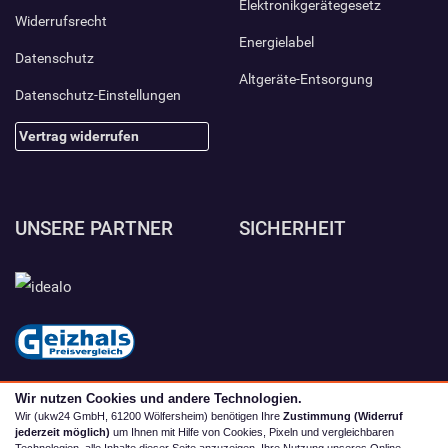
Elektronikgerätegesetz
Widerrufsrecht
Energielabel
Datenschutz
Altgeräte-Entsorgung
Datenschutz-Einstellungen
Vertrag widerrufen
UNSERE PARTNER
SICHERHEIT
Wir nutzen Cookies und andere Technologien.
Wir (ukw24 GmbH, 61200 Wölfersheim) benötigen Ihre
Zustimmung (Widerruf
jederzeit möglich)
um Ihnen mit Hilfe von Cookies, Pixeln und vergleichbaren
Technologien, alle Inhalte dieser Seite anzuzeigen, Ihre Nutzung unseres Online-