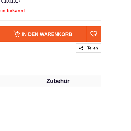
C1001317
min bekannt.
IN DEN
WARENKORB
Teilen
Zubehör
PRODUKT 