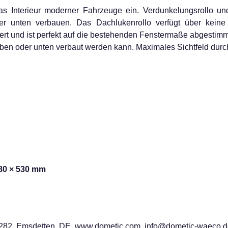
s Interieur moderner Fahrzeuge ein. Verdunkelungsrollo und 
er unten verbauen. Das Dachlukenrollo verfügt über kein
rt und ist perfekt auf die bestehenden Fenstermaße abgestimm
oben oder unten verbaut werden kann. Maximales Sichtfeld durch
880 × 530 mm
282, Emsdetten, DE, www.dometic.com, info@dometic-waeco.