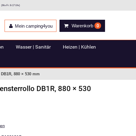
(Mo-Fr: 8-17 Uhr)
Warenkorb
0
Mein camping4you
on
Wasser | Sanitär
Heizen | Kühlen
o DB1R, 880 × 530 mm
ensterrollo DB1R, 880 × 530
ten