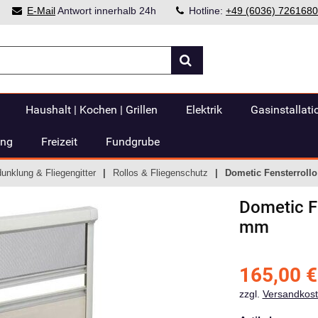
E-Mail
Antwort innerhalb 24h
Hotline:
+49 (6036) 7261680
Haushalt | Kochen | Grillen
Elektrik
Gasinstallati
ung
Freizeit
Fundgrube
dunklung & Fliegengitter
Rollos & Fliegenschutz
Dometic Fensterroll
Dometic
F
mm
165,00
€
zzgl.
Versandkos