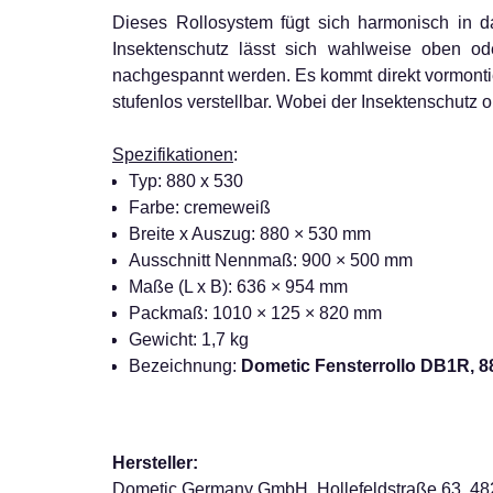
Dieses Rollosystem fügt sich harmonisch in da
Insektenschutz lässt sich wahlweise oben od
nachgespannt werden. Es kommt direkt vormontie
stufenlos verstellbar. Wobei der Insektenschutz 
Spezifikationen
:
Typ: 880 x 530
Farbe: cremeweiß
Breite x Auszug: 880 × 530 mm
Ausschnitt Nennmaß: 900 × 500 mm
Maße (L x B): 636 × 954 mm
Packmaß: 1010 × 125 × 820 mm
Gewicht: 1,7 kg
Bezeichnung:
Dometic Fensterrollo DB1R, 
Hersteller:
Dometic Germany GmbH, Hollefeldstraße 63, 48