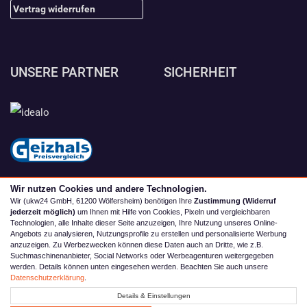
Vertrag widerrufen
UNSERE PARTNER
SICHERHEIT
Wir nutzen Cookies und andere Technologien.
Wir (ukw24 GmbH, 61200 Wölfersheim) benötigen Ihre
Zustimmung (Widerruf
jederzeit möglich)
um Ihnen mit Hilfe von Cookies, Pixeln und vergleichbaren
Technologien, alle Inhalte dieser Seite anzuzeigen, Ihre Nutzung unseres Online-
Angebots zu analysieren, Nutzungsprofile zu erstellen und personalisierte Werbung
anzuzeigen. Zu Werbezwecken können diese Daten auch an Dritte, wie z.B.
Suchmaschinenanbieter, Social Networks oder Werbeagenturen weitergegeben
werden. Details können unten eingesehen werden. Beachten Sie auch unsere
© 2026 camping4you
Datenschutzerklärung
.
Alle Preise inkl. MwSt. zzgl. Versand | *) Unverbindliche
Details & Einstellungen
Preisempfehlung | **) Ehemaliger Verkaufspreis