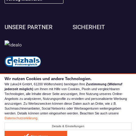
UNSERE PARTNER
SICHERHEIT
Wir nutzen Cookies und andere Technologien.
Wir (ukw24 GmbH, 61200 Wölfersheim) benötigen Ihre
Zustimmung (Widerruf
jederzeit möglich)
um Ihnen mit Hilfe von Cookies, Pixeln und vergleichbaren
Technologien, alle Inhalte dieser Seite anzuzeigen, Ihre Nutzung unseres Online-
Angebots zu analysieren, Nutzungsprofile zu erstellen und personalisierte Werbung
anzuzeigen. Zu Werbezwecken können diese Daten auch an Dritte, wie z.B.
Suchmaschinenanbieter, Social Networks oder Werbeagenturen weitergegeben
werden. Details können unten eingesehen werden. Beachten Sie auch unsere
© 2026 camping4you
Datenschutzerklärung
.
Alle Preise inkl. MwSt. zzgl. Versand | *) Unverbindliche
Details & Einstellungen
Preisempfehlung | **) Ehemaliger Verkaufspreis