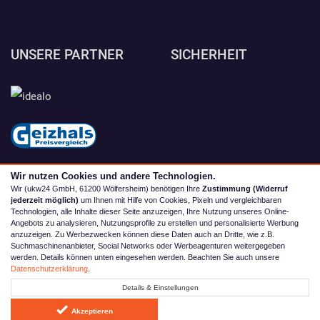
UNSERE PARTNER
SICHERHEIT
Wir nutzen Cookies und andere Technologien.
Wir (ukw24 GmbH, 61200 Wölfersheim) benötigen Ihre
Zustimmung (Widerruf
jederzeit möglich)
um Ihnen mit Hilfe von Cookies, Pixeln und vergleichbaren
Technologien, alle Inhalte dieser Seite anzuzeigen, Ihre Nutzung unseres Online-
Angebots zu analysieren, Nutzungsprofile zu erstellen und personalisierte Werbung
anzuzeigen. Zu Werbezwecken können diese Daten auch an Dritte, wie z.B.
Suchmaschinenanbieter, Social Networks oder Werbeagenturen weitergegeben
werden. Details können unten eingesehen werden. Beachten Sie auch unsere
© 2026 camping4you
Datenschutzerklärung
.
Alle Preise inkl. MwSt. zzgl. Versand | *) Unverbindliche
Details & Einstellungen
Preisempfehlung | **) Ehemaliger Verkaufspreis
Akzeptieren