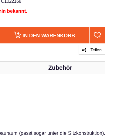
C1022168
min bekannt.
IN DEN
WARENKORB
Teilen
Zubehör
PRODUKT 
raum (passt sogar unter die Sitzkonstruktion).