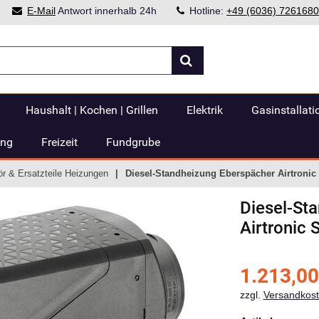
E-Mail
Antwort innerhalb 24h
Hotline:
+49 (6036) 7261680
Haushalt | Kochen | Grillen
Elektrik
Gasinstallati
ung
Freizeit
Fundgrube
r & Ersatzteile Heizungen
Diesel-Standheizung Eberspächer Airtroni
Diesel-St
Airtronic
1.213,00
zzgl.
Versandkos