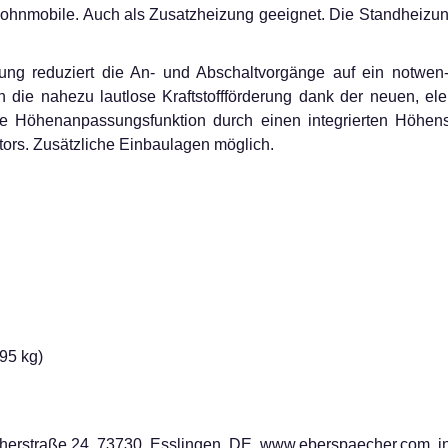
nmobile. Auch als Zusatzheizung geeignet. Die Standheizung 
lung reduziert die An- und Abschaltvorgänge auf ein notwen
 die nahezu lautlose Kraftstoffförderung dank der neuen, ele
e Höhenanpassungsfunktion durch einen integrierten Höhensen
ors. Zusätzliche Einbaulagen möglich.
95 kg)
erstraße 24, 73730, Esslingen, DE, www.eberspaecher.com, 