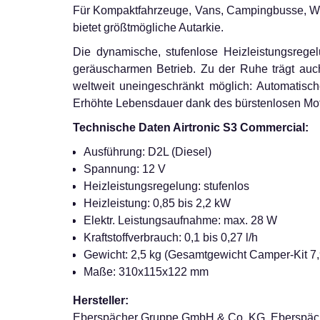
Für Kompaktfahrzeuge, Vans, Campingbusse, Woh
bietet größtmögliche Autarkie.
Die dynamische, stufenlose Heizleistungsrege
geräuscharmen Betrieb. Zu der Ruhe trägt auch
weltweit uneingeschränkt möglich: Automatisch
Erhöhte Lebensdauer dank des bürstenlosen Mot
Technische Daten Airtronic S3 Commercial:
Ausführung: D2L (Diesel)
Spannung: 12 V
Heizleistungsregelung: stufenlos
Heizleistung: 0,85 bis 2,2 kW
Elektr. Leistungsaufnahme: max. 28 W
Kraftstoffverbrauch: 0,1 bis 0,27 l/h
Gewicht: 2,5 kg (Gesamtgewicht Camper-Kit 7,
Maße: 310x115x122 mm
Hersteller:
Eberspächer Gruppe GmbH & Co. KG, Eberspäch