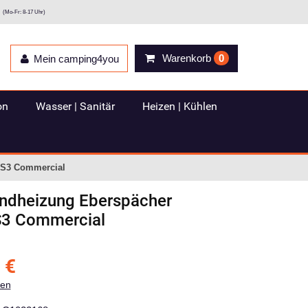
(Mo-Fr: 8-17 Uhr)
Warenkorb
0
Mein camping4you
on
Wasser | Sanitär
Heizen | Kühlen
c S3 Commercial
andheizung Eberspächer
 S3 Commercial
€
ten