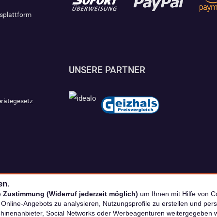
gsplattform
UNSERE PARTNER
erätegesetz
en.
e
Zustimmung (Widerruf jederzeit möglich)
um Ihnen mit Hilfe von Co
s Online-Angebots zu analysieren, Nutzungsprofile zu erstellen und p
chinenanbieter, Social Networks oder Werbeagenturen weitergegeben 