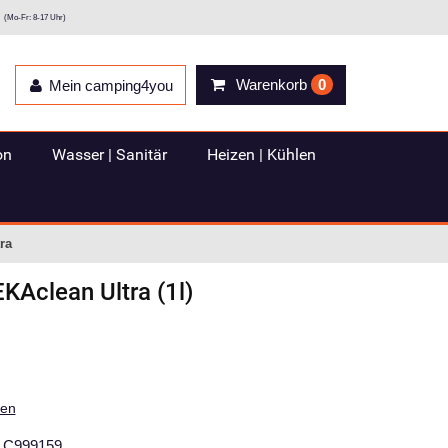
(Mo-Fr: 8-17 Uhr)
Warenkorb
0
Mein camping4you
on
Wasser | Sanitär
Heizen | Kühlen
ra
KAclean Ultra (1l)
ten
C999159