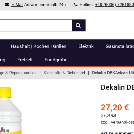
E-Mail
Antwort innerhalb 24h
Hotline:
+49 (6036) 7261680
Haushalt | Kochen | Grillen
Elektrik
Gasinstallati
ung
Freizeit
Fundgrube
ge & Reparaturartikel
Klebstoffe & Dichtmittel
Dekalin DEKAclean Ult
Dekalin
DE
27,20
€
27,20€/l
zzgl.
Versandkos
Artikelnummer: