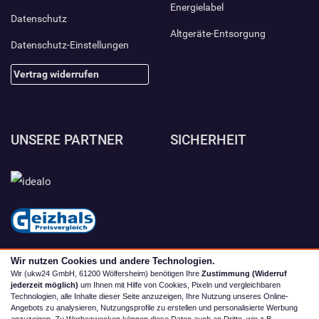
Energielabel
Datenschutz
Altgeräte-Entsorgung
Datenschutz-Einstellungen
Vertrag widerrufen
UNSERE PARTNER
SICHERHEIT
Wir nutzen Cookies und andere Technologien.
Wir (ukw24 GmbH, 61200 Wölfersheim) benötigen Ihre
Zustimmung (Widerruf
jederzeit möglich)
um Ihnen mit Hilfe von Cookies, Pixeln und vergleichbaren
Technologien, alle Inhalte dieser Seite anzuzeigen, Ihre Nutzung unseres Online-
Angebots zu analysieren, Nutzungsprofile zu erstellen und personalisierte Werbung
anzuzeigen. Zu Werbezwecken können diese Daten auch an Dritte, wie z.B.